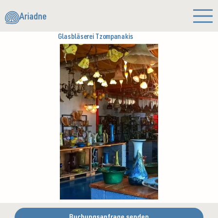
Ariadne
Glasbläserei Tzompanakis
Buchungsanfrage senden